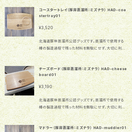
直径約7.5㎝～10㎝、厚さ約1㎝ 特 徴：厚岸蒸溜所の
ル厚岸産のウイスキー」に必要な厚岸産のミズナラ材
ロゴマークがレーザー彫刻で加工されています 厚岸ウ
コースタートレイ（厚岸蒸溜所：ミズナラ） HAD-coa
です。将来発売されるこの樽で熟成されたウイスキーと
イスキーのマークのみで数量限定となります。
stertray01
時を同じく成長し味わい深くなる当商品は、厚岸蒸溜所
デザインが変更となる場合がございます 【ご購入の
ファンは勿論のことウイスキーファンにとっても興味深
¥3,520
前にご確認お願いします】 1.画像の商品とお届けする
いものとなるでしょう！！ 1枚あたりの価格です。 樹
商品は同じものではありません。サイズ、形状、色合い
種：北海道厚岸産ミズナラ 仕上げ：オスモカラー サイ
北海道厚岸蒸溜所公認グッズです。蒸溜所で使用する
や木目模様等が違いますことをご理解ください。 2.一
ズ：縦横約10㎝、厚さ約1㎝ 特 徴：樽の形をイメージ
樽の製造過程で残った材料を無駄にせず、大切に利用
つ一つ手作業で製作しています。形やサイズが異なるこ
した形状です 厚岸蒸溜所のロゴマークがレ
して商品にしました。当蒸溜所が目標としている「オー
とがありますことをご理解ください。 3.一枚板を使用し
ーザー彫刻で加工されています（ロゴマークのデザイ
ル厚岸産のウイスキー」に必要な厚岸産のミズナラ材
ているため、反りや割れが入る場合があります。木が生
ン が新しくなり
チーズボード（厚岸蒸溜所：ミズナラ） HAD-cheese
です。将来発売されるこの樽で熟成されたウイスキーと
きていると感じお付き合いいただけると幸いです。 4.運
ました。画像のロゴと違う場合があります、ご了承くだ
board01
時を同じく成長し味わい深くなる当商品は、厚岸蒸溜所
送方法の選択時にご注意頂きたい事！！ コースターの
さい） 【ご購入の前にご確認お願いします】 1.画像の商
ファンは勿論のことウイスキーファンにとっても興味深
み購入の場合はネコポス便、他の商品と同時購入の場
¥3,190
品とお届けする商品は同じものではありません。色合
いものとなるでしょう！！ 1枚あたりの価格です。 樹
合はコンパクト又はヤマト便60をお選びください。 一
いや木目模様等が違いますことをご理解ください。 2.
種：北海道厚岸産ミズナラ 仕上げ：クルミオイル サイ
度に購入可能枚数は一枚とさせていただきます。 【ご
北海道厚岸蒸溜所公認グッズです。蒸溜所で使用する
一つ一つ手作業で製作しています。形やサイズが異なる
ズ：横22㎝×縦約15㎝×厚約1㎝ 特 徴：形状は樽の形
使用上の注意】 1.本商品の表面はウレタン塗装で仕上
樽の製造過程で残った材料を無駄にせず、大切に利用
ことがありますことをご理解ください。 3.一枚板を使用
をイメージしています 下部中央に蒸溜所のロゴマーク
げています。防水効果のある塗装ですが、レーザー加工
して商品にしました。当蒸溜所が目標としている「オー
しているため、反りや割れが入る場合があります。木が
が入っています。 ロゴマークが画像のマークとは違う
されている部分は無塗装のため、長年にわたり使用し
ル厚岸産のウイスキー」に必要な厚岸産のミズナラ材
生きていると感じお付き合いいただけると幸いです。 4.
場合があります。新しいロゴマークに変更になっており
マドラー（厚岸蒸溜所：ミズナラ） HAD-muddler01
ていると塗装剝がれが発生する場合がありますのでご
です。将来発売されるこの樽で熟成されたウイスキーと
運送方法の選択時にご注意頂きたい事！！ 同一商品