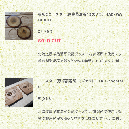
のオリジナル画像です。 サイズ：2111×1405、365.5K
B、300dpi ご利用自由ですが、同一画像を複数人が
輪切りコースター（厚岸蒸溜所：ミズナラ） HAD-WA
利用する場合があります。商用利用等の場合はご注意
GIRI01
願います。同一画像利用者間でのトラブルについては一
切の責任を負いませんので、予めご了承ください。
¥2,750
SOLD OUT
北海道厚岸蒸溜所公認グッズです。蒸溜所で使用する
樽の製造過程で残った材料を無駄にせず、大切に利用
して商品にしました。当蒸溜所が目標としている「オー
ル厚岸産のウイスキー」に必要な厚岸産のミズナラ材
コースター（厚岸蒸溜所：ミズナラ） HAD-coaster
です。将来発売されるこの樽で熟成されたウイスキーと
01
時を同じく成長し味わい深くなる当商品は、厚岸蒸溜所
ファンは勿論のことウイスキーファンにとっても興味深
¥1,980
いものとなるでしょう！！ 原料となる小丸太が少量のた
め製品の数量に限りがございます！売り切れの場合は
北海道厚岸蒸溜所公認グッズです。蒸溜所で使用する
ご容赦くださいませ。 1枚あたりの価格です。 樹 種：
樽の製造過程で残った材料を無駄にせず、大切に利用
北海道厚岸産ミズナラ 仕上げ：ウレタン塗装 サイズ：
して商品にしました。当蒸溜所が目標としている「オー