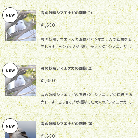
ル厚岸産のウイスキー」に必要な厚岸産のミズナラ材
雪の妖精シマエナガの画像（1）
です。 2018年から4回販売されたニューボーンシリー
ズ1～4と2020年2月に販売されたサロルンカムイの
¥1,650
計5本のボトルを展示するための台座です。 大変希少
なこの5本をセットでお持ちの方やスナック、バー等での
雪の妖精シマエナガの画像（1） シマエナガの画像を販
展示にいかがでしょうか。 一回のお買い物で一個のみ
売します。 当ショップが撮影した大人気「シマエナガ」の
ご購入可能 ウイスキーは付属いたしません。台座のみ
オリジナル画像です。 サイズ：2111×1405、435.8KB、
です。 1個あたりの価格です。 樹 種：北海道厚岸産ミ
300dpi ご利用自由ですが、同一画像を複数人が利用
ズナラ 仕上げ：オスモカラー サイズ：横約45㎝、奥行
雪の妖精シマエナガの画像（2）
する場合があります。商用利用等の場合はご注意願い
約10㎝、高さ約3㎝ 特 徴：厚岸ウイスキーのマーク
ます。同一画像利用者間でのトラブルについては一切の
がレーザー彫刻で加工されています ニュー
¥1,650
責任を負いませんので、予めご了承ください。
ボーン1～4とサロルンカムイの商品名がレーザー彫刻
されています 材料に限りがございます 背面
雪の妖精シマエナガの画像（2） シマエナガの画像を販
右下にシリアルナンバーが付いています 【ご
売します。 当ショップが撮影した大人気「シマエナガ」の
購入の前にご確認お願いします】 1.画像の商品とお届
オリジナル画像です。 サイズ：2225×1480、465.1KB、
けする商品は同じものではありません。色合いや木目
300dpi ご利用自由ですが、同一画像を複数人が利用
雪の妖精シマエナガの画像（3）
模様等が違いますことをご理解ください。 2.一つ一つ
する場合があります。商用利用等の場合はご注意願い
手作業で製作しています。形やサイズが異なることがあ
ます。同一画像利用者間でのトラブルについては一切の
¥1,650