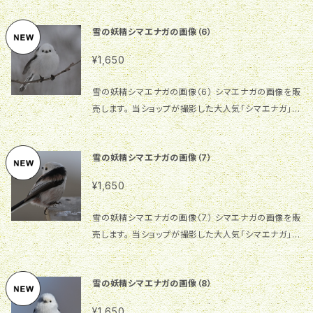
B、300dpi ご利用自由ですが、同一画像を複数人が
雪の妖精シマエナガの画像（6）
利用する場合があります。商用利用等の場合はご注意
願います。同一画像利用者間でのトラブルについては一
¥1,650
切の責任を負いませんので、予めご了承ください。
雪の妖精シマエナガの画像（6） シマエナガの画像を販
売します。 当ショップが撮影した大人気「シマエナガ」の
オリジナル画像です。 サイズ：1328×886、147.4KB、
300dpi ご利用自由ですが、同一画像を複数人が利用
雪の妖精シマエナガの画像（7）
する場合があります。商用利用等の場合はご注意願い
ます。同一画像利用者間でのトラブルについては一切の
¥1,650
責任を負いませんので、予めご了承ください。
雪の妖精シマエナガの画像（7） シマエナガの画像を販
売します。 当ショップが撮影した大人気「シマエナガ」の
オリジナル画像です。 サイズ：4064×2709、869.1K
B、300dpi ご利用自由ですが、同一画像を複数人が
雪の妖精シマエナガの画像（8）
利用する場合があります。商用利用等の場合はご注意
願います。同一画像利用者間でのトラブルについては一
¥1,650