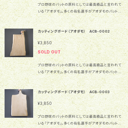
ているため、反りや割れが入る場合があります。木が生
拭いて乾かしてください。水の中に長く浸けると木が劣
プロ野球のバットの原料としては最高級品と言われて
の注意】 1.本商品の表面はクルミオイル塗装で仕上げ
イズが異なることがありますことをご理解ください。 3.
きていると感じお付き合いいただけると幸いです。 【ご
化する原因になります。 3.食器乾燥機の使用はおやめ
いる「アオダモ」。多くの有名選手がアオダモのバットを
ています。木本来の風合いをお楽しみいただく塗装です
一枚板を使用しているため、反りや割れが入る場合が
使用上の注意】 1.本商品の表面は無塗装で仕上げてい
ください。変形しますので、自然乾燥でお願いします。
使用していました。今では資源の減少により供給ができ
が、水滴が付くとシミになりやすく、キズも付きやすいの
あります。木が生きていると感じお付き合いいただける
ます。飲料水に直接触れることと、木本来の風合いをお
なくなり、アオダモのバットを使用している選手はいま
でご注意ください。 2.お手入れの時は水で軽く洗い、乾
と幸いです。 4.運送方法の選択時にご注意頂きたい
楽しみいただく目的ですが、水滴が付くとシミになりや
カッティングボード（アオダモ） ACB-0002
せん。 そんな希少なバットとしては使えない材料を大
いた布で素早く拭いて乾かしてください。水の中に長く
事！！ 同一商品を複数枚又は他の商品も同時にご購
すく、且つキズも付きやすいのでご注意ください。又使用
切に保管していた中から、今回はカッティングボードを
浸けると木が劣化する原因になります。 3.食器乾燥機
入の場合はヤマト運輸ネコポスを選択せずに宅急便コ
¥3,850
開始当初は表面が水分に触れたことによりザラザラと
製作してみました。 樹 種：厚岸産アオダモ 仕上げ：ク
の使用はおやめください。変形しますので、自然乾燥で
ンパクトを選択してください！！ ネコポスは本商品を
毛羽立ちます。数回のご利用で落ち着きます。 2.お手入
SOLD OUT
ルミオイル サイズ：縦34㎝（取手を含めて）×横16.7㎝
お願いします。
一枚ご購入の時のみに選択してください！！ 本商品
れの時は水で軽く洗い、乾いた布で素早く拭いて乾かし
×厚1.5㎝ 特 徴：一般的に「アオダモ」という木材を簡
を3枚以上又は他の商品を合わせて3枚以上になる場
てください。水の中に長く浸けると木が劣化する原因に
プロ野球のバットの原料としては最高級品と言われて
単に入手することはできません。それだけ珍しい木材で
合はヤマト宅急便60サイズをお選びください。 【ご使
なります。 3.食器乾燥機の使用はおやめください。変形
いる「アオダモ」。多くの有名選手がアオダモのバットを
あることは間違いありません。 【ご購入の前にご確認
用上の注意】 1.本商品の表面は自然塗料（オスモカラ
しますので、自然乾燥でお願いします。
使用していました。今では資源の減少により供給ができ
お願いします】 1.画像の商品を実際にお届けします。色
ー）で仕上げています。木本来の風合いをお楽しみいた
なくなり、アオダモのバットを使用している選手はいま
合いや雰囲気等が違って見える場合がありますことを
だく塗装ですが、水滴が付くとシミになりやすく、キズも
カッティングボード（アオダモ） ACB-0003
せん。 そんな希少なバットとしては使えない材料を大
ご理解ください。 2.一つ一つ手作業で製作しています。
付きやすいのでご注意ください。 2.お手入れの時は水
切に保管していた中から、今回はカッティングボードを
形やサイズが異なることがありますことをご理解くださ
で軽く洗い、乾いた布で素早く拭いて乾かしてください。
¥3,850
製作してみました。 樹 種：厚岸産アオダモ 仕上げ：ク
い。 3.一枚板を使用しているため、反りや割れが入る場
水の中に長く浸けると木が劣化する原因になります。
ルミオイル サイズ：縦33㎝（取手を含めて）×横15～2
合があります。木が生きていると感じお付き合いいただ
3.食器乾燥機の使用はおやめください。変形しますの
プロ野球のバットの原料としては最高級品と言われて
0㎝×厚1.9㎝ 特 徴：一般的に「アオダモ」という木材
けると幸いです。 【ご使用上の注意】 1.本商品の表面は
で、自然乾燥でお願いします。
いる「アオダモ」。多くの有名選手がアオダモのバットを
を簡単に入手することはできません。それだけ珍しい木
クルミオイル塗装で仕上げています。木本来の風合いを