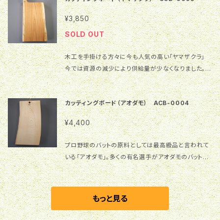
合があります。木が生きていると感じお付き合いいただ
になりやすく、キズも付きやすいのでご注意ください。 2.
ラ 仕上げ：クルミオイル サイズ：縦37㎝（取手を含め
けると幸いです。 【ご使用上の注意】 1.本商品の表面は
¥3,850
お手入れの時は水で軽く洗い、乾いた布で素早く拭いて
て）×横19.8㎝×厚2㎝ 【ご購入の前にご確認お願いし
クルミオイル塗装で仕上げています。木本来の風合いを
乾かしてください。水の中に長く浸けると木が劣化する
SOLD OUT
ます】 1.画像の商品を実際にお届けいたします。色合い
お楽しみいただく塗装ですが、水滴が付くとシミになり
原因になります。 3.食器乾燥機の使用はおやめくださ
や雰囲気等が違って見える場合がありますことをご理
やすく、キズも付きやすいのでご注意ください。 2.お手
い。変形しますので、自然乾燥でお願いします。
木工を手掛ける方々に今も人気の高い「ヤマザクラ」
解ください。 2.一つ一つ手作業で製作しています。形や
入れの時は水で軽く洗い、乾いた布で素早く拭いて乾か
今では資源の減少により供給量が少なくなりました。
サイズが異なることがありますことをご理解ください。
してください。水の中に長く浸けると木が劣化する原因
表札の材料として現在でも使われております。 そんな
3.一枚板を使用しているため、反りや割れが入る場合
になります。 3.食器乾燥機の使用はおやめください。変
希少な材料を大切に保管していた中から、今回はカッ
があります。木が生きていると感じお付き合いいただけ
形しますので、自然乾燥でお願いします。
カッティングボード（アオダモ） ACB-0004
ティングボードを製作してみました。 樹 種：ヤマザク
ると幸いです。 【ご使用上の注意】 1.本商品の表面はク
ラ 仕上げ：クルミオイル サイズ：縦32.3㎝（取手を含
ルミオイル塗装で仕上げています。木本来の風合いをお
¥4,400
めて）×横16.8㎝×厚2.2㎝ 【ご購入の前にご確認お願
楽しみいただく塗装ですが、水滴が付くとシミになりや
いします】 1.画像の商品を実際にお届けいたします。色
すく、キズも付きやすいのでご注意ください。 2.お手入
プロ野球のバットの原料としては最高級品と言われて
合いや雰囲気等が違って見える場合がありますことを
れの時は水で軽く洗い、乾いた布で素早く拭いて乾かし
いる「アオダモ」。多くの有名選手がアオダモのバットを
ご理解ください。 2.一つ一つ手作業で製作しています。
てください。水の中に長く浸けると木が劣化する原因に
使用していました。今では資源の減少により供給ができ
形やサイズが異なることがありますことをご理解くださ
なります。 3.食器乾燥機の使用はおやめください。変形
なくなり、アオダモのバットを使用している選手はいま
い。 3.一枚板を使用しているため、反りや割れが入る場
しますので、自然乾燥でお願いします。
せん。 そんな希少なバットとしては使えない材料を大
もっと見る
合があります。木が生きていると感じお付き合いいただ
切に保管していた中から、今回はカッティングボードを
けると幸いです。 【ご使用上の注意】 1.本商品の表面は
製作してみました。 樹 種：厚岸産アオダモ 仕上げ：ク