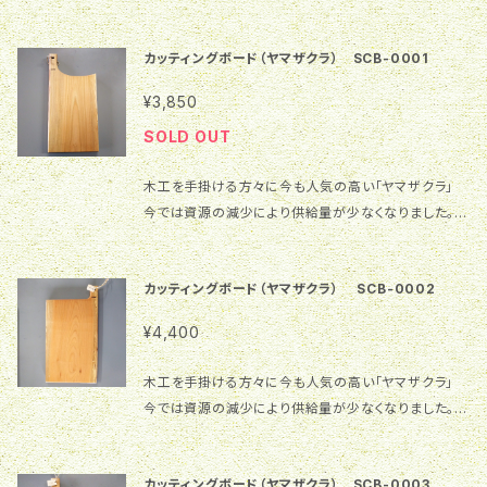
使用していました。今では資源の減少により供給ができ
材であることは間違いありません。 【ご購入の前にご確
お楽しみいただく塗装ですが、水滴が付くとシミになり
なくなり、アオダモのバットを使用している選手はいま
認お願いします】 1.画像の商品を実際にお届けいたし
やすく、キズも付きやすいのでご注意ください。 2.お手
カッティングボード（ヤマザクラ） SCB-0001
せん。 そんな希少なバットとしては使えない材料を大
ます。色合いや雰囲気等が違って見える場合があります
入れの時は水で軽く洗い、乾いた布で素早く拭いて乾か
切に保管していた中から、今回はカッティングボードを
ことをご理解ください。 2.一つ一つ手作業で製作してい
¥3,850
してください。水の中に長く浸けると木が劣化する原因
製作してみました。 樹 種：厚岸産アオダモ 仕上げ：ク
ます。形やサイズが異なることがありますことをご理解
になります。 3.食器乾燥機の使用はおやめください。変
SOLD OUT
ルミオイル サイズ：縦35㎝（取手を含めて）×横19㎝×
ください。 3.一枚板を使用しているため、反りや割れが
形しますので、自然乾燥でお願いします。
厚1.6㎝ 特 徴：一般的に「アオダモ」という木材を簡
入る場合があります。木が生きていると感じお付き合い
木工を手掛ける方々に今も人気の高い「ヤマザクラ」
単に入手することはできません。それだけ珍しい木材で
いただけると幸いです。 【ご使用上の注意】 1.本商品の
今では資源の減少により供給量が少なくなりました。
あることは間違いありません。北海道の太平洋側の一
表面はクルミオイル塗装で仕上げています。木本来の
表札の材料としても今だに使われております。 そんな
部にしか生息していません。 【ご購入の前にご確認お
風合いをお楽しみいただく塗装ですが、水滴が付くとシ
希少な材料を大切に保管してあった中から、今回はカ
願いします】 1.画像の商品を実際にお届けいたします。
ミになりやすく、キズも付きやすいのでご注意ください。
カッティングボード（ヤマザクラ） SCB-0002
ッティングボードを製作してみました。 樹 種：ヤマザ
色合いや雰囲気等が違って見える場合がありますこと
2.お手入れの時は水で軽く洗い、乾いた布で素早く拭い
クラ 仕上げ：クルミオイル サイズ：縦35㎝（取手を含め
をご理解ください。 2.一つ一つ手作業で製作していま
¥4,400
て乾かしてください。水の中に長く浸けると木が劣化す
て）×横17.3㎝×厚2.3㎝ 【ご購入の前にご確認お願い
す。形やサイズが異なることがありますことをご理解く
る原因になります。 3.食器乾燥機の使用はおやめくだ
します】 1.画像の商品を実際にお届けいたします。色合
ださい。 3.一枚板を使用しているため、反りや割れが入
木工を手掛ける方々に今も人気の高い「ヤマザクラ」
さい。変形しますので、自然乾燥でお願いします。
いや雰囲気等が違って見える場合がありますことをご
る場合があります。木が生きていると感じお付き合いい
今では資源の減少により供給量が少なくなりました。
理解ください。 2.一つ一つ手作業で製作しています。形
ただけると幸いです。 【ご使用上の注意】 1.本商品の表
表札の材料として現在でも使われております。 そんな
やサイズが異なることがありますことをご理解くださ
面はクルミオイル塗装で仕上げています。木本来の風
希少な材料を大切に保管していた中から、今回はカッ
い。 3.一枚板を使用しているため、反りや割れが入る場
合いをお楽しみいただく塗装ですが、水滴が付くとシミ
カッティングボード（ヤマザクラ） SCB-0003
ティングボードを製作してみました。 樹 種：ヤマザク