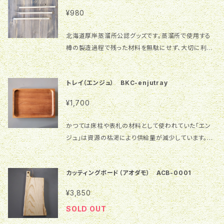
ます。随時新しいロゴマークに変更してまいります。 コ
注意ください。又、皮の部分は強度が弱いため使用と共
時を同じく成長し味わい深くなる当商品は、厚岸蒸溜所
を5枚以上ご購入又は他の商品も同時にご購入の場合
¥980
ースター部分の凹みが右側にあるパターンと左側にあ
に欠ける可能性があります。 2.お手入れの時は水で軽
ファンは勿論のことウイスキーファンにとっても興味深
はヤマト運輸ネコポスを選択せずに宅急便コンパクト
るパターンがございます。どちらかをお選びください。
く洗い、乾いた布で素早く拭いて乾かしてください。水の
いものとなるでしょう！！ 1枚あたりの価格です。 樹
又はヤマト宅急便を選択してください！！ネコポスでは
北海道厚岸蒸溜所公認グッズです。蒸溜所で使用する
【ご購入の前にご確認お願いします】 1.画像の商品と
中に長く浸けると木が劣化する原因になります。 3.食
種：厚岸産ミズナラ 仕上げ：クルミオイル サイズ：横22
規格外のため発送できません。 【ご使用上の注意】 1.本
樽の製造過程で残った材料を無駄にせず、大切に利用
お届けする商品は同じものではありません。色合いや
器乾燥機の使用はおやめください。変形しますので、自
㎝×縦15.5㎝×厚約1㎝ 特 徴：形状は樽の形をイメー
商品の表面は自然塗料（オスモカラー）で仕上げていま
して商品にしました。当蒸溜所が目標としている「オー
木目模様等が違いますことをご理解ください。 2.一つ
然乾燥でお願いします。
ジしています ロゴマークが新しくなりました。
す。木本来の風合いをお楽しみいただく塗装ですが、水
ル厚岸産のウイスキー」に必要な厚岸産のミズナラ材
一つ手作業で製作しています。形やサイズが異なること
画像のマークとは違うデザインに随時更新していきま
滴が付くとシミになりやすく、キズも付きやすいのでご
トレイ（エンジュ） BKC-enjutray
です。将来発売されるこの樽で熟成されたウイスキーと
がありますことをご理解ください。 3.一枚板を使用して
すので、ご了承ください 【ご購入の前にご確認お願いし
注意ください。 2.お手入れの時は水で軽く洗い、乾いた
時を同じく成長し味わい深くなる当商品は、厚岸蒸溜所
いるため、反りや割れが入る場合があります。木が生き
ます】 1.画像の商品とお届けする商品は同じものでは
¥1,700
布で素早く拭いて乾かしてください。水の中に長く浸け
ファンは勿論のことウイスキーファンにとっても興味深
ていると感じお付き合いいただけると幸いです。 4.運
ありません。色合いや木目模様等が違いますことをご理
ると木が劣化する原因になります。 3.食器乾燥機の使
いものとなるでしょう！！ 一本あたりの価格です。 樹
送方法の選択時にご注意頂きたい事！！ 同一商品を
解ください。 2.一つ一つ手作業で製作しています。形や
かつては床柱や表札の材料として使われていた「エン
用はおやめください。変形しますので、自然乾燥でお願
種：厚岸産ミズナラ 仕上げ：無塗装 サイズ：長さ21㎝×
複数枚又は他の商品も同時にご購入の場合はヤマト
サイズが異なることがありますことをご理解ください。
ジュ」は資源の枯渇により供給量が減少しています。そ
いします。
太さ約1㎝ ロゴマークが新しいデザインになりました。
運輸ネコポスを選択せずに宅急便コンパクトを選択し
3.一枚板を使用しているため、反りや割れが入る場合
んな希少な材料を大切に利用してトレイを製作してみ
画像のマークと違う場合がありますが、ご了承くださ
てください！！ ネコポスは本商品を一枚ご購入の時
があります。木が生きていると感じお付き合いいただけ
ました。 樹 種：エンジュ 仕上げ：オスモカラー サイ
い。 【ご購入の前にご確認お願いします】 1.画像の商品
のみに選択してください！！ 【ご使用上の注意】 1.本商
カッティングボード（アオダモ） ACB-0001
ると幸いです。 4.運送方法の選択時にご注意頂きたい
ズ：横23㎝×縦15.9㎝×厚1.5㎝（内寸：横21.3㎝×縦1
とお届けする商品は同じものではありません。色合い
品の表面はクルミオイル塗装で仕上げています。木本
事！！ 同一商品を複数枚又は他の商品も同時にご購
4.8㎝×深さ0.9㎝） 【ご購入の前にご確認お願いしま
や木目模様等が違いますことをご理解ください。 2.一
¥3,850
来の風合いをお楽しみいただく塗装ですが、水滴が付く
入の場合はヤマト運輸ネコポスを選択せずに宅急便コ
す】 1.画像の商品とお届けする商品は同じものではあ
つ一つ手作業で製作しています。形やサイズが異なるこ
とシミになりやすく、キズも付きやすいのでご注意くださ
SOLD OUT
ンパクトを選択してください！！ ネコポスは本商品を
りません。色合いや木目模様等が違いますことをご理解
とがありますことをご理解ください。 3.一枚板を使用し
い。 2.お手入れの時は水で軽く洗い、乾いた布で素早く
一枚ご購入の時のみに選択してください！！ 【ご使用上
ください。 2.一つ一つ手作業で製作しています。形やサ