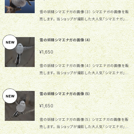
りますことをご理解ください。 3.一枚板を使用している
責任を負いませんので、予めご了承ください。
ため、反りや割れが入る場合があります。木が生きてい
雪の妖精シマエナガの画像（3） シマエナガの画像を販
ると感じお付き合いいただけると幸いです。 4.画像に
売します。 当ショップが撮影した大人気「シマエナガ」の
あります台座以外は付属しません！ 【ご使用上の注意】
オリジナル画像です。 サイズ：2003×1333、284.4K
1.本商品の表面は自然塗料（オスモカラー）で仕上げて
B、300dpi ご利用自由ですが、同一画像を複数人が
います。木本来の風合いをお楽しみいただく塗装です
雪の妖精シマエナガの画像（4）
利用する場合があります。商用利用等の場合はご注意
が、水滴が付くとシミになりやすく、キズも付きやすいの
願います。同一画像利用者間でのトラブルについては一
でご注意ください。 2.お手入れの時は水で軽く洗い、乾
¥1,650
切の責任を負いませんので、予めご了承ください。
いた布で素早く拭いて乾かしてください。水の中に長く
浸けると木が劣化する原因になります。 3.食器乾燥機
雪の妖精シマエナガの画像（4） シマエナガの画像を販
の使用はおやめください。変形しますので、自然乾燥で
売します。 当ショップが撮影した大人気「シマエナガ」の
お願いします。
オリジナル画像です。 サイズ：3294×2196、1MB、30
0dpi ご利用自由ですが、同一画像を複数人が利用す
雪の妖精シマエナガの画像（5）
る場合があります。商用利用等の場合はご注意願いま
す。同一画像利用者間でのトラブルについては一切の
¥1,650
責任を負いませんので、予めご了承ください。
雪の妖精シマエナガの画像（5） シマエナガの画像を販
売します。 当ショップが撮影した大人気「シマエナガ」の
オリジナル画像です。 サイズ：2663×1775、708.6K