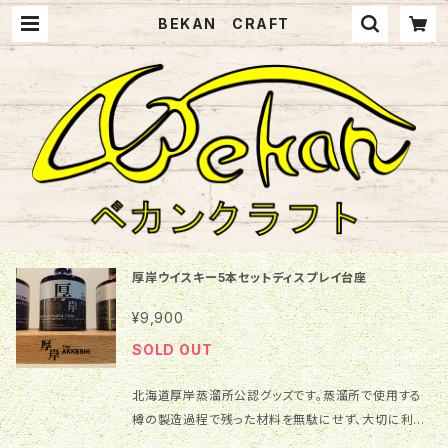
BEKAN CRAFT
厚岸ウイスキー5本セットディスプレイ台座
¥9,900
SOLD OUT
北海道厚岸蒸溜所公認グッズです。蒸溜所で使用する
樽の製造過程で残った材料を無駄にせず、大切に利用
して商品にしました。当蒸溜所が目標としている「オー