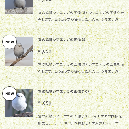
切の責任を負いませんので、予めご了承ください。
雪の妖精シマエナガの画像（8） シマエナガの画像を販
売します。 当ショップが撮影した大人気「シマエナガ」の
オリジナル画像です。 サイズ：2745×1827、376.6K
B、300dpi ご利用自由ですが、同一画像を複数人が
雪の妖精シマエナガの画像（9）
利用する場合があります。商用利用等の場合はご注意
願います。同一画像利用者間でのトラブルについては一
¥1,650
切の責任を負いませんので、予めご了承ください。
雪の妖精シマエナガの画像（9） シマエナガの画像を販
売します。 当ショップが撮影した大人気「シマエナガ」の
オリジナル画像です。 サイズ：2225×1481、206.9KB、
300dpi ご利用自由ですが、同一画像を複数人が利用
雪の妖精シマエナガの画像（10）
する場合があります。商用利用等の場合はご注意願い
ます。同一画像利用者間でのトラブルについては一切の
¥1,650
責任を負いませんので、予めご了承ください。
雪の妖精シマエナガの画像（10） シマエナガの画像を
販売します。 当ショップが撮影した大人気「シマエナガ」