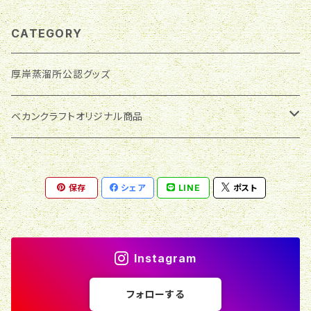
クルミオイル塗装で仕上げています。木本来の風合いを
ルミオイル サイズ：縦33.5㎝×横19㎝（最大幅）×厚1.8
お楽しみいただく塗装ですが、水滴が付くとシミになり
㎝ 特 徴：一般的に「アオダモ」という木材を簡単に入
CATEGORY
やすく、キズも付きやすいのでご注意ください。 2.お手
手することはできません。それだけ珍しい木材であるこ
入れの時は水で軽く洗い、乾いた布で素早く拭いて乾か
とは間違いありません。北海道の太平洋側の一部にし
してください。水の中に長く浸けると木が劣化する原因
厚岸蒸溜所公認グッズ
か植生していません。 【ご購入の前にご確認お願いしま
になります。 3.食器乾燥機の使用はおやめください。変
す】 1.画像の商品を実際にお届けいたします。色合いや
形しますので、自然乾燥でお願いします。
雰囲気等が違って見える場合がありますことをご理解
ベカンクラフトオリジナル商品
ください。 2.一つ一つ手作業で製作しています。形やサ
イズが異なることがありますことをご理解ください。 3.
カッティングボード
一枚板を使用しているため、反りや割れが入る場合が
あります。木が生きていると感じお付き合いいただける
保存
シェア
LINE
ポスト
と幸いです。 【ご使用上の注意】 1.本商品の表面はクル
トレイ
ミオイル塗装で仕上げています。木本来の風合いをお
楽しみいただく塗装ですが、水滴が付くとシミになりや
コースター
すく、キズも付きやすいのでご注意ください。 2.お手入
Instagram
れの時は水で軽く洗い、乾いた布で素早く拭いて乾かし
てください。水の中に長く浸けると木が劣化する原因に
素材
フォローする
なります。 3.食器乾燥機の使用はおやめください。変形
しますので、自然乾燥でお願いします。